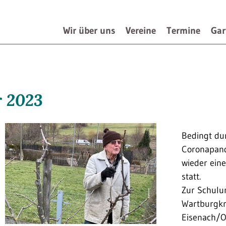
Wir über uns
Vereine
Termine
Gar
Navigation
überspringen
r 2023
Bedingt du
Coronapand
wieder ein
statt.
Zur Schulu
Wartburgkr
Eisenach/O